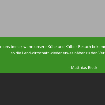
en uns immer, wenn unsere Kühe und Kälber Besuch bekomme
so die Landwirtschaft wieder etwas näher zu den Ve
– Matthias Rieck