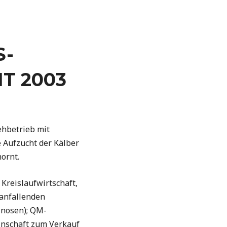
S-
T 2003
iehbetrieb mit
Aufzucht der Kälber
ornt.
 Kreislaufwirtschaft,
 anfallenden
inosen); QM-
einschaft zum Verkauf